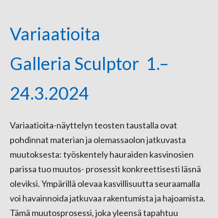
Variaatioita
Galleria Sculptor 1.–
24.3.2024
Variaatioita-näyttelyn teosten taustalla ovat
pohdinnat materian ja olemassaolon jatkuvasta
muutoksesta: työskentely hauraiden kasvinosien
parissa tuo muutos- prosessit konkreettisesti läsnä
oleviksi. Ympärillä olevaa kasvillisuutta seuraamalla
voi havainnoida jatkuvaa rakentumista ja hajoamista.
Tämä muutosprosessi, joka yleensä tapahtuu