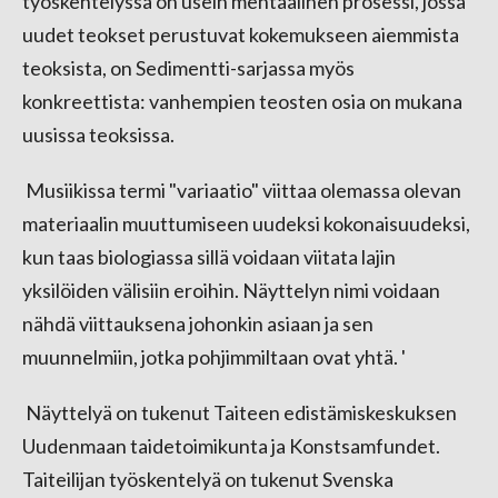
työskentelyssä on usein mentaalinen prosessi, jossa
uudet teokset perustuvat kokemukseen aiemmista
teoksista, on Sedimentti-sarjassa myös
konkreettista: vanhempien teosten osia on mukana
uusissa teoksissa.
Musiikissa termi "variaatio" viittaa olemassa olevan
materiaalin muuttumiseen uudeksi kokonaisuudeksi,
kun taas biologiassa sillä voidaan viitata lajin
yksilöiden välisiin eroihin. Näyttelyn nimi voidaan
nähdä viittauksena johonkin asiaan ja sen
muunnelmiin, jotka pohjimmiltaan ovat yhtä. '
Näyttelyä on tukenut Taiteen edistämiskeskuksen
Uudenmaan taidetoimikunta ja Konstsamfundet.
Taiteilijan työskentelyä on tukenut Svenska