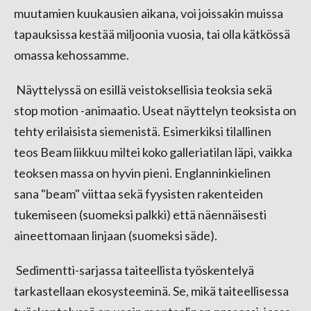
muutamien kuukausien aikana, voi joissakin muissa
tapauksissa kestää miljoonia vuosia, tai olla kätkössä
omassa kehossamme.
Näyttelyssä on esillä veistoksellisia teoksia sekä
stop motion -animaatio. Useat näyttelyn teoksista on
tehty erilaisista siemenistä. Esimerkiksi tilallinen
teos Beam liikkuu miltei koko galleriatilan läpi, vaikka
teoksen massa on hyvin pieni. Englanninkielinen
sana "beam" viittaa sekä fyysisten rakenteiden
tukemiseen (suomeksi palkki) että näennäisesti
aineettomaan linjaan (suomeksi säde).
Sedimentti-sarjassa taiteellista työskentelyä
tarkastellaan ekosysteeminä. Se, mikä taiteellisessa