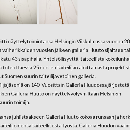
oitti näyttelytoimintansa Helsingin Viiskulmassa vuonna 20
a vaiherikkaiden vuosien jälkeen galleria Huuto sijaitsee täl
tu 43 sisäpihalla. Yhteisöllisyyttä, taiteellista kokeilunhal
toteuttaessa 25 nuoren taiteilijan aloittamasta projektis
t Suomen suurin taiteilijavetoinen galleria.
ilijajäseniä on 140. Vuosittain Galleria Huudossa järjestetä
askien Galleria Huuto on näyttelyvolyymiltään Helsingin
uurin toimija.
ansa juhlistaakseen Galleria Huuto kokoaa runsaan ja herk
iteilijoidensa taiteellisesta työstä. Galleria Huudon vaali