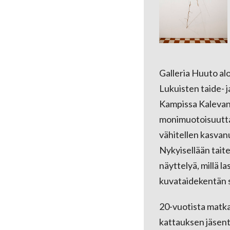
Galleria Huuto al
Lukuisten taide- j
Kampissa Kalevanka
monimuotoisuutta 
vähitellen kasvanu
Nykyisellään taite
näyttelyä, millä l
kuvataidekentän s
20-vuotista matka
kattauksen jäsenta