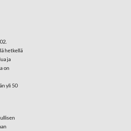
02.
lä hetkellä
ua ja
ta on
än yli 50
ullisen
man