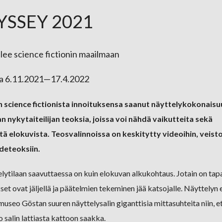
YSSEY 2021
lee science fictionin maailmaan
a 6.11.2021—17.4.2022
 science fictionista innoituksensa saanut näyttelykokonaisu
n nykytaiteilijan teoksia, joissa voi nähdä vaikutteita sekä
ttä elokuvista. Teosvalinnoissa on keskitytty videoihin, veisto
aideteoksiin.
ytilaan saavuttaessa on kuin elokuvan alkukohtaus. Jotain on tapa
t ovat jäljellä ja päätelmien tekeminen jää katsojalle. Näyttelyn 
seo Göstan suuren näyttelysalin giganttisia mittasuhteita niin, e
 salin lattiasta kattoon saakka.