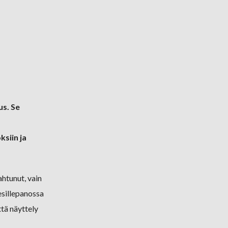
us. Se
ksiin ja
htunut, vain
esillepanossa
ttä näyttely