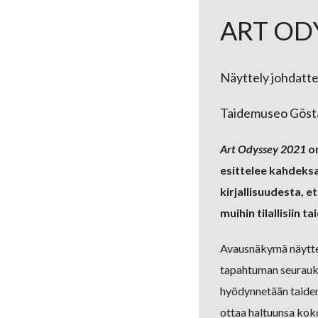
ART OD
Näyttely johdatte
Taidemuseo Göst
Art Odyssey 2021
on
esittelee kahdeksa
kirjallisuudesta, e
muihin tilallisiin t
Avausnäkymä näyttel
tapahtuman seuraukse
hyödynnetään taidemu
ottaa haltuunsa koko