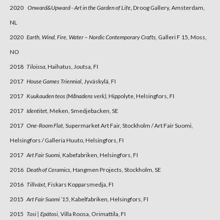
2020
Onward&Upward - Art in the Garden of Life
,
Droog Gallery, Amsterdam,
NL
2020
Earth, Wind, Fire, Water
–
Nordic Contemporary Crafts,
Galleri F 15, Moss,
NO
2018
Tiloissa
, Haihatus, Joutsa, FI
2017
House Games Triennial
, Jyväskylä, FI
2017
Kuukauden teos (Månadens verk),
Hippolyte, Helsingfors, FI
2017
Identite
t, Meken, Smedjebacken, SE
2017
One-Room Flat
, Supermarket Art Fair, Stockholm / Art Fair Suomi,
Helsingfors / Galleria Huuto, Helsingfors, FI
2017
Art Fair Suomi
, Kabefabriken, Helsingfors, FI
2016
Death of Ceramics
, Hangmen Projects‏, Stockholm, SE
2016
Tillväxt
, Fiskars Kopparsmedja, FI
2015
Art Fair Suomi ’15
, Kabelfabriken, Helsingfors, FI
2015
Tosi | Epätosi
, Villa Roosa, Orimattila, FI