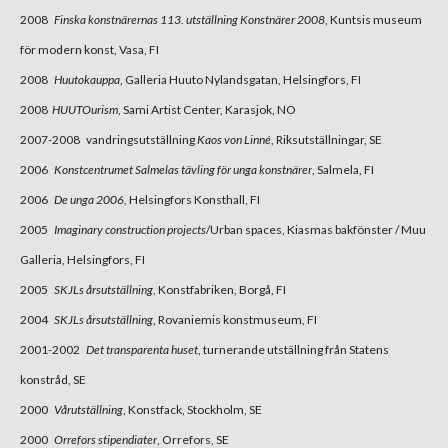
2008
Finska konstnärernas 113. utställning Konstnärer 2008
, Kuntsis museum
för modern konst, Vasa, FI
2008
Huutokauppa
, Galleria Huuto Nylandsgatan, Helsingfors, FI
2008
HUUTOurism
, Sami Artist Center, Karasjok, NO
2007-2008 vandringsutställning
Kaos von Linné
, Riksutställningar, SE
2006
Konstcentrumet Salmelas tävling för unga konstnärer
, Salmela, FI
2006
De unga 2006,
Helsingfors Konsthall, FI
2005
Imaginary construction projects
/Urban spaces, Kiasmas bakfönster / Muu
Galleria, Helsingfors, FI
2005
SKJLs årsutställning
, Konstfabriken, Borgå, FI
2004
SKJLs årsutställning
, Rovaniemis konstmuseum, FI
2001-2002
Det transparenta huset
, turnerande utställning från Statens
konstråd, SE
2000
Vårutställning
, Konstfack, Stockholm, SE
2000
Orrefors stipendiater
, Orrefors, SE