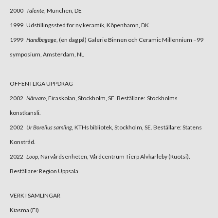
2000
Talente
, Munchen, DE
1999 Udstillingssted for ny keramik, Köpenhamn, DK
1999
Handbagage
, (en dag på) Galerie Binnen och Ceramic Millennium –99
symposium, Amsterdam, NL
OFFENTLIGA UPPDRAG
2002
Närvaro
, Eiraskolan, Stockholm, SE. Beställare: Stockholms
konstkansli.
2002
Ur Borelius samling
, KTHs bibliotek, Stockholm, SE. Beställare: Statens
Konstråd.
2022
Loop
, Närvårdsenheten, Vårdcentrum Tierp Älvkarleby (Ruotsi).
Beställare: Region Uppsala
VERK I SAMLINGAR
Kiasma (FI)