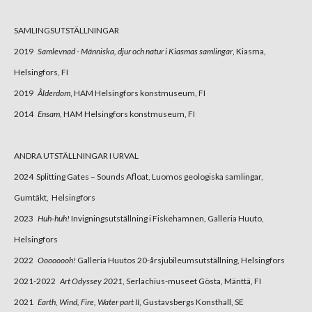
SAMLINGSUTSTÄLLNINGAR
2019
Samlevnad -
Människa, djur och natur i Kiasmas samlingar
, Kiasma,
Helsingfors, FI
2019
Ålderdom
, HAM Helsingfors konstmuseum, FI
2014
Ensam
, HAM Helsingfors konstmuseum, FI
ANDRA UTSTÄLLNINGAR I URVAL
2024 Splitting Gates – Sounds Afloat, Luomos geologiska samlingar,
Gumtäkt, Helsingfors
2023
Huh-huh!
Invigningsutställning i Fiskehamnen, Galleria Huuto,
Helsingfors
2022
Oooooooh!
Galleria Huutos 20-årsjubileumsutställning, Helsingfors
2021-2022
Art Odyssey 2021
, Serlachius-museet Gösta, Mänttä, FI
2021
Earth, Wind, Fire, Water part II
, Gustavsbergs Konsthall, SE