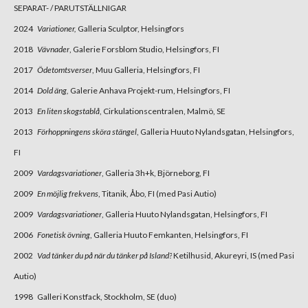
SEPARAT- / PARUTSTÄLLNIGAR
2024
Variationer,
Galleria Sculptor, Helsingfors
2018
Vävnader
, Galerie Forsblom Studio, Helsingfors, FI
2017
Ödetomtsverser
, Muu Galleria, Helsingfors, FI
2014
Dold äng,
Galerie Anhava Projekt-rum, Helsingfors, FI
2013
En liten skogstablå
, Cirkulationscentralen, Malmö, SE
2013
Förhoppningens sköra stängel
, Galleria Huuto Nylandsgatan, Helsingfors,
FI
2009
Vardagsvariationer
, Galleria 3h+k, Björneborg, FI
2009
En möjlig frekvens
, Titanik, Åbo, FI (med Pasi Autio)
2009
Vardagsvariationer
, Galleria Huuto Nylandsgatan, Helsingfors, FI
2006
Fonetisk övning
, Galleria Huuto Femkanten, Helsingfors, FI
2002
Vad tänker du på när du tänker på Island?
Ketilhusid, Akureyri, IS (med Pasi
Autio)
1998 Galleri Konstfack, Stockholm, SE (duo)