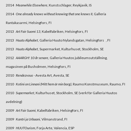
2014
Meanwhile Elsewhere
, Kunstschlager, Reykjavik, IS
2014
One already knows without knowing that one knows II
, Galleria
Rantakasarmi, Helsingfors, FI
2013
Art Fair Suomi 13
, Kabelfabriken, Helsingfors, FI
2013
Huuto Alphabet
, Galleria Huuto Nylandsgatan, Helsingfors , FI
2013
Huuto Alphabet
, Supermarket, Kulturhuset, Stockholm, SE
2012
AAARGH! 10 år senare
, Galleria Huutos jubileumsutställning,
magasinen på Busholmen, Helsingfors, FI
2010
Rendezvous
- Avesta Art, Avesta, SE
2010
Kotini on Linnani (Mitt hem är min borg),
Raumo Konstmuseum, Raumo, FI
2010
Supermarket
, Kulturhuset, Stockholm, SE (verk för Galleria Huutos
avdelning)
2009
Art Fair Suomi,
Kabelfabriken, Helsingfors, FI
2009
Kantri ja Urbaani
, Vilmanstrand, FI
2009
HUUTOurism
, Forja Arte, Valencia, ESP